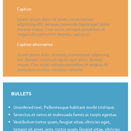
Caption
Lorem ipsum dolor sit amet, consectetuer
adipiscing elit. Aenean commodo ligula eget dolor.
Aenean massa. Cum sociis natoque penatibus et
magnis dis parturient montes, nascetur.
Caption alternative
Lorem ipsum dolor sit amet, consectetuer adipiscing
elit. Aenean commodo ligula eget dolor. Aenean
massa. Cum sociis natoque penatibus et magnis dis
parturient montes, nascetur ridiculus.
BULLETS
Unordered text. Pellentesque habitant morbi tristique.
Senectus et netus et malesuada fames ac turpis egestas.
Vestibulum tortor quam, feugiat vitae, ultricies eget,
tempor sit amet, ante. tortor quam, feugiat vitae, ultricies